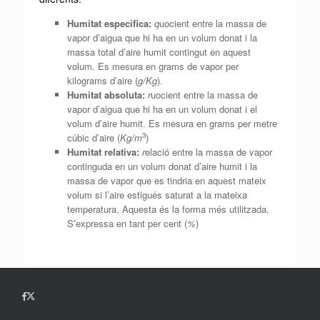
Humitat específica:
q
uocient entre la massa de
vapor d’aigua que hi ha en un volum donat i la
massa total d’aire humit contingut en aquest
volum. Es mesura en grams de vapor per
kilograms d’aire (
g/
Kg
).
Humitat absoluta:
r
uocient entre la massa de
vapor d’aigua que hi ha en un volum donat i el
volum d’aire humit. Es mesura en grams per metre
3
cúbic d’aire (
Kg/m
)
Humitat relativa:
r
elació entre la massa de vapor
continguda en un volum donat d’aire humit i la
massa de vapor que es tindria en aquest mateix
volum si l’aire estigués saturat a la mateixa
temperatura. Aquesta és la forma més utilitzada.
S’expressa en tant per cent (
%
)